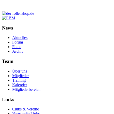
News
Aktuelles
Forum
Fotos
Archiv
Team
Über uns
Mitglieder
Training
Kalender
Mitgliederbereich
Links
Clubs & Vereine
Verwandte Links