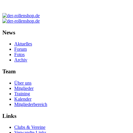
News
Aktuelles
Forum
Fotos
Archiv
Team
Über uns
Mitglieder
Training
Kalender
Mitgliederbereich
Links
Clubs & Vereine
Verwandte Links