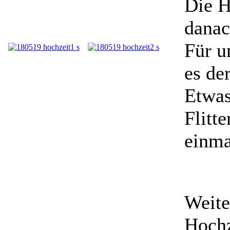
Die H
danac
Für u
es de
Etwas
Flitt
einma
Weite
Hochz