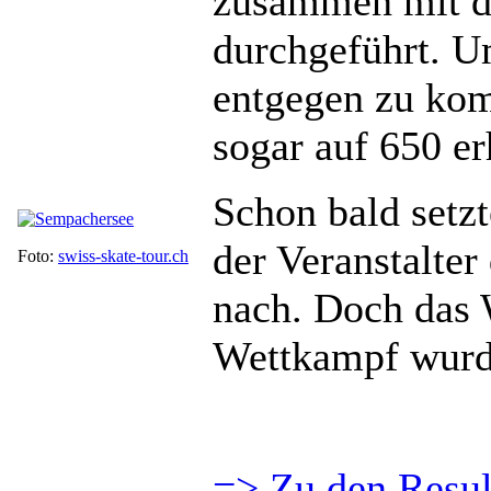
zusammen mit d
durchgeführt. U
entgegen zu ko
sogar auf 650 er
Schon bald setz
der Veranstalte
Foto:
swiss-skate-tour.ch
nach. Doch das W
Wettkampf wurd
=> Zu den Resul