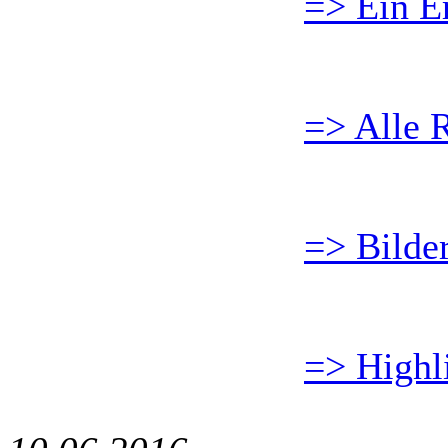
=> Ein Er
=> Alle R
=> Bilde
=> Highl