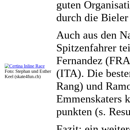
guten Organisati
durch die Bieler 
Auch aus den N
Spitzenfahrer te
Fernandez (FRA)
(ITA). Die beste
Foto: Stephan und Esther
Keel (skate4fun.ch)
Rang) und Ramon
Emmenskaters ko
punkten (s. Resu
Fazit: ein weite